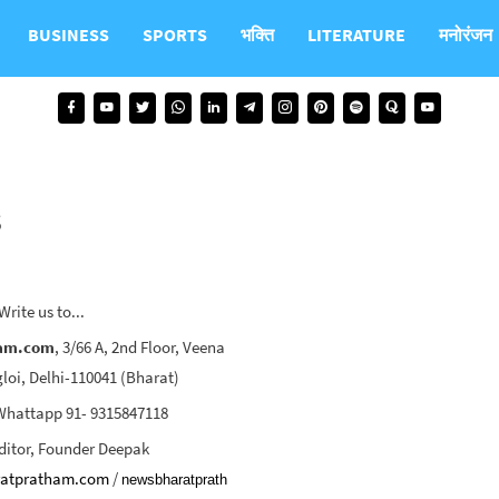
BUSINESS
SPORTS
भक्ति
LITERATURE
मनोरंजन
s
Write us to...
am.com
, 3/66 A, 2nd Floor, Veena
loi, Delhi-110041 (Bharat)
Whattapp 91- 9315847118
ditor, Founder Deepak
atpratham.com
/
newsbharatprath