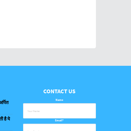
CONTACT US
Name
अर्पित
 है ये
Email*