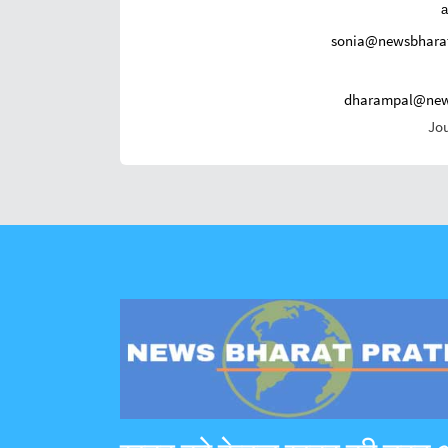
sonia@newsbhara
dharampal@new
Jou