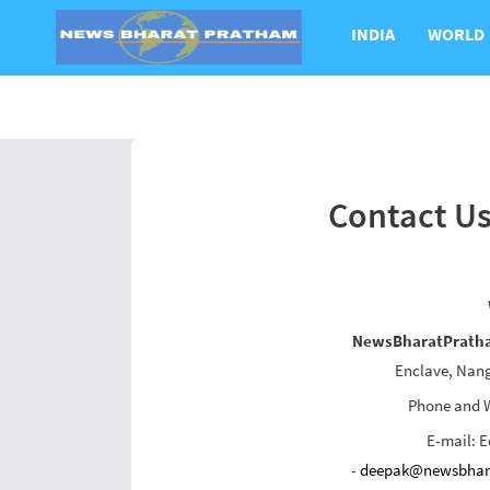
INDIA
WORLD
Contact U
NewsBharatPrath
Enclave, Nang
Phone and 
E-mail: E
-
deepak@newsbhar