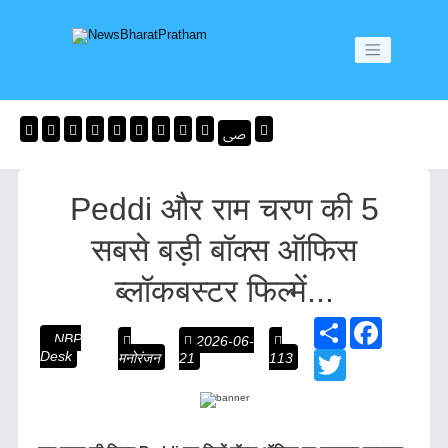
Peddi और राम चरण की 5
सबसे बड़ी बॉक्स ऑफिस
ब्लॉकबस्टर फिल्में...
S
F
NBP
2026-06-
h
a
Desk
मनोरंजन
21
113
a
T
c
r
w
e
e
i
b
t
o
t
o
e
k