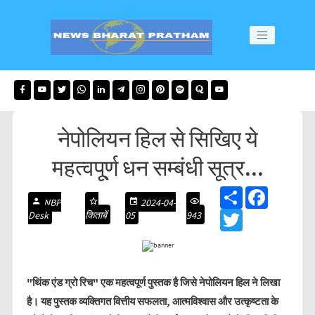
नेपोलियन हिल से सिखिए ये
महत्वपू्र्ण धन सम्बंधी सूत्र...
S
F
NBP
2024-04-
h
a
Desk
किताबें
05
943
a
T
c
r
w
e
e
i
b
t
o
t
o
e
k
"थिंक एंड ग्रो रिच" एक महत्वपूर्ण पुस्तक है जिसे नेपोलियन हिल ने लिखा
r
है। यह पुस्तक व्यक्तिगत वित्तीय सफलता, आत्मविश्वास और उत्कृष्टता के