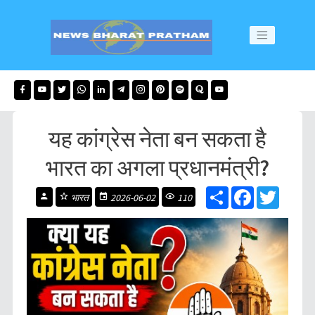
यह कांग्रेस नेता बन सकता है
भारत का अगला प्रधानमंत्री?
S
F
T
भारत
2026-06-02
110
h
a
w
a
c
i
r
e
t
e
b
t
o
e
o
r
k