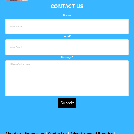
CONTACT US
Name
Email*
Message*
About us
|
Support us
|
Contact us
|
Advertisement Enquiry
|