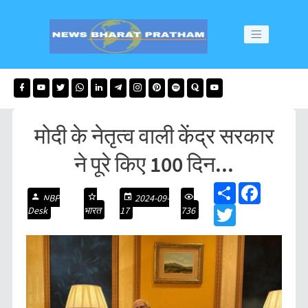
मोदी के नेतृत्व वाली केंद्र सरकार
ने पूरे किए 100 दिन...
S
F
NBP
2024-09-
h
a
Desk
भारत
17
736
a
T
c
r
w
e
e
i
b
t
o
t
o
e
k
r