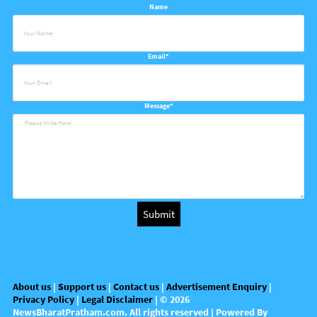
Name
Email*
Message*
About us
|
Support us
|
Contact us
|
Advertisement Enquiry
|
Privacy Policy
|
Legal Disclaimer
| ©
2026
NewsBharatPratham.com
. All rights reserved | Powered By